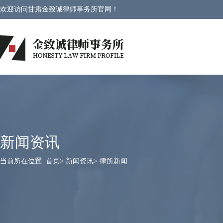
欢迎访问甘肃金致诚律师事务所官网！
新闻资讯
当前所在位置:
首页
>
新闻资讯
>
律所新闻