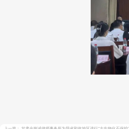
上一篇： 甘肃金致诚律师事务所为我省和政地区进行“古生物化石保护