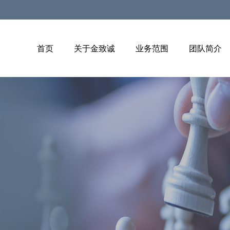
首页
关于金致诚
业务范围
团队简介