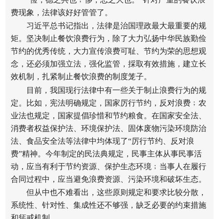
费现象，法律该好好管管了。
习近平总书记指出，法律是治国理政最大最重要的规
矩。坚决制止餐饮浪费行为，除了大力弘扬中华民族勤俭
节约的优秀传统，大力宣传浪费可耻、节约为荣的思想观
念，还必须加强立法，强化监管，採取有效措施，建立长
效机制，扎紧制止餐饮浪费的制度笼子。
目前，我国现行法律中有一些关于制止浪费行为的规
定。比如，宪法明确规定，国家厉行节约，反对浪费﹔农
业法也规定，国家提倡珍惜和节约粮食。在国家安全法、
消费者权益保护法、环境保护法、固体废物污染环境防治
法、食品安全法等法律中均体现了“厉行节约、反对浪
费”精神。今年制定的民法典规定，民事主体从事民事活
动，应当有利于节约资源、保护生态环境﹔当事人在履行
合同过程中，应当避免浪费资源、污染环境和破坏生态。
但从中也不难看出，这些原则规定和要求比较分散，
系统性、针对性、集成性还不够强，缺乏必要的约束措施
和惩戒机制。